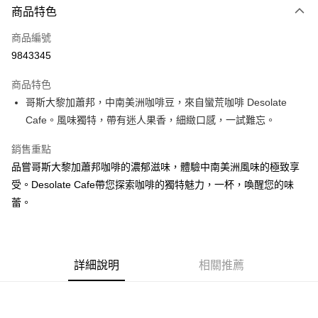
商品特色
信用卡一次付款
商品編號
信用卡分期付款
9843345
3 期 0 利率 每期
NT$200
21家銀行
商品特色
合作金庫商業銀行
第一商業銀行
超商取貨付款
哥斯大黎加蕭邦，中南美洲咖啡豆，來自蠻荒咖啡 Desolate
華南商業銀行
彰化商業銀行
Cafe。風味獨特，帶有迷人果香，細緻口感，一試難忘。
LINE Pay
上海商業儲蓄銀行
台北富邦商業銀行
國泰世華商業銀行
兆豐國際商業銀行
Apple Pay
銷售重點
臺灣中小企業銀行
台中商業銀行
品嘗哥斯大黎加蕭邦咖啡的濃郁滋味，體驗中南美洲風味的極致享
匯豐（台灣）商業銀行
華泰商業銀行
街口支付
聯邦商業銀行
遠東國際商業銀行
受。Desolate Cafe帶您探索咖啡的獨特魅力，一杯，喚醒您的味
元大商業銀行
永豐商業銀行
悠遊付
蕾。
玉山商業銀行
星展（台灣）商業銀行
台新國際商業銀行
中國信託商業銀行
Google Pay
台灣樂天信用卡公司
全盈+PAY
詳細說明
相關推薦
AFTEE先享後付
相關說明
【關於「AFTEE先享後付」】