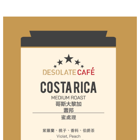
ATM付款
AFTEE先享後付是「在收到商品之後才付款」的支付方式。 讓您購物簡單
便利好安心！
１．簡單：不需註冊會員、不需綁卡、不需儲值。
運送方式
２．便利：只要手機號碼，簡訊認證，即可結帳。
３．安心：先確認商品／服務後，再付款。
全家取貨付款
每筆NT$65，滿NT$1,200(含以上)免運費
【「AFTEE先享後付」結帳流程】
１．於結帳方式選擇「AFTEE先享後付」後，將跳轉至「AFTEE先享後付」
7-11取貨付款
結帳頁面，進行簡訊認證並確認金額後，即可完成結帳。
２．訂單成立數日內，您將收到繳費通知簡訊。
每筆NT$65，滿NT$1,200(含以上)免運費
３．收到繳費通知簡訊後14天內，點擊此簡訊中的連結，可透過四大超商／
ATM／網路銀行／等多元方式進行付款，方視為交易完成。
7-11取貨(快速到店)
※ 請注意：結帳手續完成當下不需立刻繳費，但若您需要取消訂單，請聯絡
每筆NT$120，滿NT$1,200(含以上)免運費
購買商品的店家。未經商家同意取消之訂單仍視為有效，需透過AFTEE先享
後付繳納相關費用。
一般宅配（指定商品除外）
※ 交易是否成功請以「AFTEE先享後付 」之結帳頁面顯示為準，若有關於
是否繳費成功／繳費後需取消欲退款等相關疑問，請聯繫「AFTEE先享後付
每筆NT$120，滿NT$1,200(含以上)免運費
客戶支援中心」
https://netprotections.freshdesk.com/support/home
台灣離島宅配
【注意事項】
１．透過由恩沛科技股份有限公司提供之「AFTEE先享後付」服務完成之交
每筆NT$200，滿NT$2,500(含以上)免運費
易，需依本服務之必要範圍內提供個人資料，並將交易相關給付款項請求債
權轉讓予恩沛科技股份有限公司。
２．關於個人資料處理事宜，請瀏覽以下網址：
https://aftee.tw/terms/#terms3