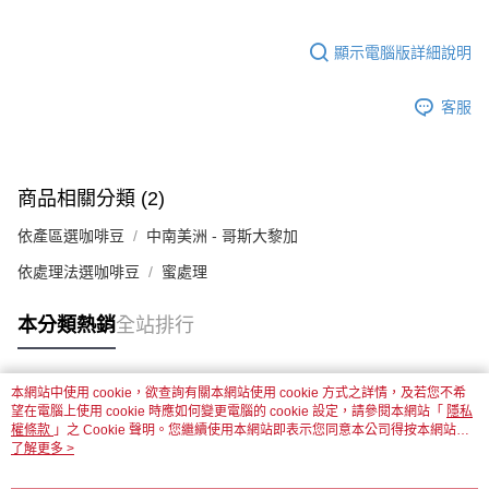
顯示電腦版詳細說明
客服
商品相關分類 (2)
依產區選咖啡豆
中南美洲 - 哥斯大黎加
依處理法選咖啡豆
蜜處理
本分類熱銷
全站排行
本網站中使用 cookie，欲查詢有關本網站使用 cookie 方式之詳情，及若您不希
熱門標籤
望在電腦上使用 cookie 時應如何變更電腦的 cookie 設定，請參閱本網站「
隱私
權條款
」之 Cookie 聲明。您繼續使用本網站即表示您同意本公司得按本網站使
用條款之 Cookie 聲明使用 cookie。
了解更多 >