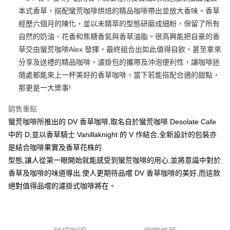
本式香草，搭配蠻荒咖啡烘焙的精品咖啡帶出並放大香味。香草
Google Pay
經歷六個月的陳化，並以未精萃的型態研磨成細粉，保留了所有
ATM付款
自然的奶油、花香和焦糖香氣與香草油脂。很高興能把自豪的香
草交由蠻荒咖啡Alex 發揮，最終組合出如此值得自飲，甚至拿來
運送方式
分享及送禮的精品咖啡，濾掛包的攜帶及沖泡便利性，讓咖啡迷
隨處都能來上一杯美好的香草咖啡，當下若能搭配合適的甜點，
全家取貨付款
那更是一大樂事!
每筆NT$65，滿NT$1,200(含以上)免運費
7-11取貨付款
銷售重點
蠻荒咖啡所推出的 DV 香草咖啡,取名自於蠻荒咖啡 Desolate Cafe
每筆NT$65，滿NT$1,200(含以上)免運費
中的 D,並以香草騎士 Vanillaknight 的 V 作結合,全新設計的包裝亦
7-11取貨(快速到店)
是結合咖啡果實及香草花株的
每筆NT$120，滿NT$1,200(含以上)免運費
型態,讓人從第一眼開始就能感受到蠻荒咖啡的用心,並將意識中對於
香草及咖啡的味道導出,使人更期待品嚐 DV 香草咖啡的美好,而這款
一般宅配（指定商品除外）
絕對值得品嚐的濾掛式咖啡將在。
每筆NT$120，滿NT$1,200(含以上)免運費
台灣離島宅配
每筆NT$200，滿NT$2,500(含以上)免運費