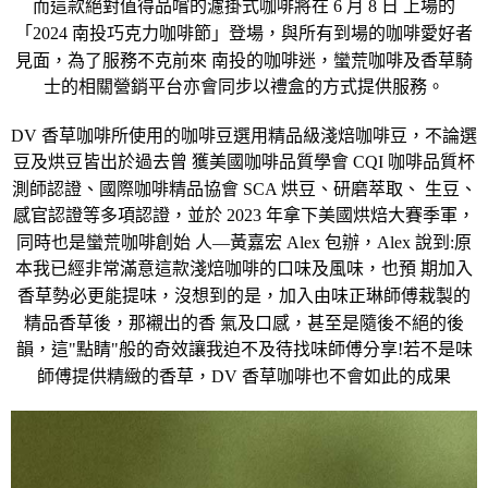
而
這款
絕對
值得
品
嚐
的濾掛式咖啡將在 6 月
8
日
上
場的
「
2024 南投巧克力咖啡節
」登
場，與所有到場的咖啡
愛好者
見面
，為了
服務
不克前來 南投的咖啡
迷
，蠻荒咖啡及香草騎
士的
相關營銷平台
亦會同
步
以
禮盒
的方式
提供服務
。
DV 香草咖啡所
使
用的咖啡
豆選
用精品
級淺
焙咖啡
豆
，不
論選
豆
及烘
豆皆
出於
過去曾 獲
美
國
咖啡品質
學
會 C
QI
咖啡品質
杯
測
師
認證
、
國際
咖啡精品
協
會
S
CA 烘
豆
、研
磨萃
取、
生豆
、
感官
認證等
多
項認證
，並於 202
3
年
拿下
美
國
烘焙大
賽季軍
，
同時也是蠻荒咖啡創始 人—
黃嘉宏
Alex 包辦，Alex
說
到
:原
本
我已經非常
滿意
這款淺
焙咖啡的
口
味及風味，也
預 期
加
入
香草
勢必
更能
提
味，
沒想
到的是，加
入由
味正琳師傅
栽製
的
精
品香草後，
那襯
出的香 氣及
口
感，
甚至
是
隨
後不絕的後
韻，
這"點睛"般
的
奇效
讓
我迫
不及
待找
味師傅
分享
!
若
不是味
師傅
提供
精
緻
的香草，DV 香草咖啡也不會
如
此的成果