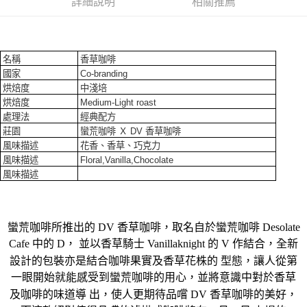
詳細說明
相關推薦
香港/澳門宅配
查看運費
名稱
香草咖啡
國家
Co-branding
烘焙度
中淺培
烘焙度
Medium-Light roast
處理法
經典配方
莊園
蠻荒咖啡 Ｘ DV 香草咖啡
風味描述
花香、香草、巧克力
風味描述
Floral,Vanilla,Chocolate
風味描述
蠻荒咖啡所推出的 DV 香草咖啡，取名自於蠻荒咖啡 Desolate
Cafe 中的 D， 並以香草騎士 Vanillaknight 的 V 作結合，全新
設計的包裝亦是結合咖啡果實及香草花株的 型態，讓人從第
一眼開始就能感受到蠻荒咖啡的用心，
並將意識中對於香草
及咖啡的味道導 出，
使
人更
期待
品
嚐
DV 香草咖啡的美
好
，